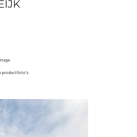
EIJK
rtage.
n productfoto’s.